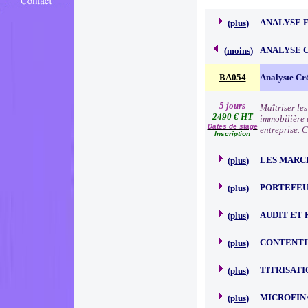
ANALYSE 
(
plus
)
ANALYSE 
(
moins
)
BA054
Analyste Cr
5 jours
Maîtriser le
2490 € HT
immobilière e
Dates de stage
entreprise. 
Inscription
LES MARC
(
plus
)
PORTEFEU
(
plus
)
AUDIT ET 
(
plus
)
CONTENTI
(
plus
)
TITRISATI
(
plus
)
MICROFIN
(
plus
)