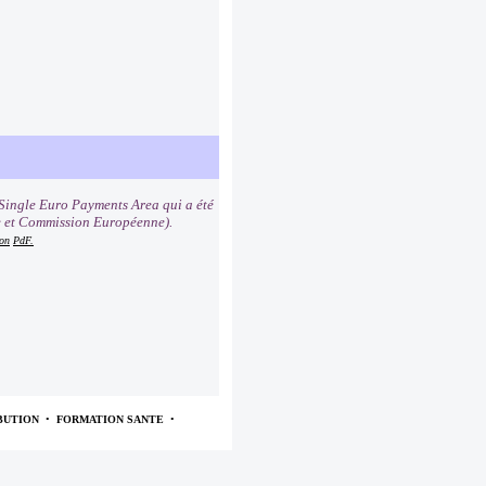
Single Euro Payments Area qui a été
e et Commission Européenne).
ion
PdF.
BUTION
•
FORMATION SANTE
•