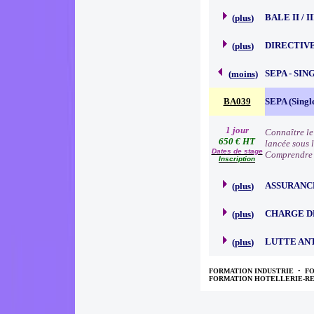
BALE II / 
(
plus
)
DIRECTIVE
(
plus
)
SEPA - SI
(
moins
)
BA039
SEPA (Singl
1 jour
Connaître le
650 € HT
lancée sous 
Dates de stage
Comprendre 
Inscription
ASSURANC
(
plus
)
CHARGE D
(
plus
)
LUTTE AN
(
plus
)
FORMATION INDUSTRIE
•
F
FORMATION HOTELLERIE-R