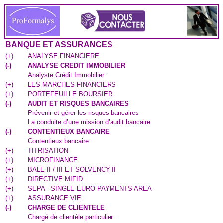
BANQUE ET ASSURANCES
(
+
)
ANALYSE FINANCIERE
(
-
)
ANALYSE CREDIT IMMOBILIER
Analyste Crédit Immobilier
(
+
)
LES MARCHES FINANCIERS
(
+
)
PORTEFEUILLE BOURSIER
(
-
)
AUDIT ET RISQUES BANCAIRES
Prévenir et gérer les risques bancaires
La conduite d’une mission d’audit bancaire
(
-
)
CONTENTIEUX BANCAIRE
Contentieux bancaire
(
+
)
TITRISATION
(
+
)
MICROFINANCE
(
+
)
BALE II / III ET SOLVENCY II
(
+
)
DIRECTIVE MIFID
(
+
)
SEPA - SINGLE EURO PAYMENTS AREA
(
+
)
ASSURANCE VIE
(
-
)
CHARGE DE CLIENTELE
Chargé de clientèle particulier