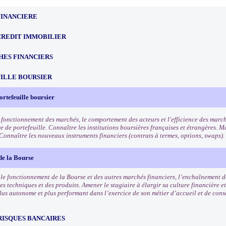
FINANCIERE
CREDIT IMMOBILIER
HES FINANCIERS
ILLE BOURSIER
ortefeuille boursier
 fonctionnement des marchés, le comportement des acteurs et l'efficience des march
e de portefeuille. Connaître les institutions boursières françaises et étrangères. Ma
 Connaître les nouveaux instruments financiers (contrats à termes, options, swaps).
de la Bourse
e fonctionnement de la Bourse et des autres marchés financiers, l’enchaînement des
es techniques et des produits. Amener le stagiaire à élargir sa culture financière et
lus autonome et plus performant dans l’exercice de son métier d’accueil et de conse
RISQUES BANCAIRES