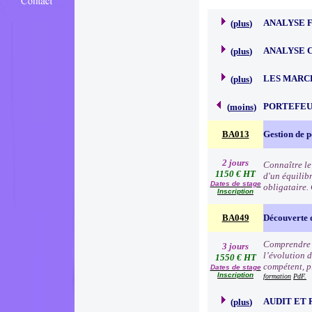
ANALYSE 
(
plus
)
ANALYSE 
(
plus
)
LES MARC
(
plus
)
PORTEFEU
(
moins
)
BA013
Gestion de p
2 jours
Connaître le
1150 € HT
d'un équilibr
Dates de stage
obligataire.
Inscription
BA049
Découverte 
Comprendre l
3 jours
l’évolution d
1550 € HT
compétent, p
Dates de stage
Inscription
formation
PdF.
AUDIT ET 
(
plus
)