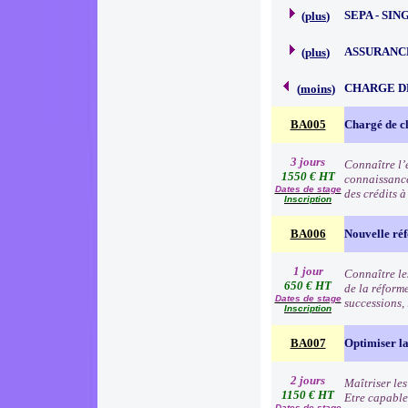
SEPA - SI
(
plus
)
ASSURANC
(
plus
)
CHARGE D
(
moins
)
BA005
Chargé de cl
3 jours
Connaître l’e
1550 € HT
connaissance
Dates de stage
des crédits 
Inscription
BA006
Nouvelle réf
1 jour
Connaître les
650 € HT
de la réform
Dates de stage
successions,
Inscription
BA007
Optimiser la 
2 jours
Maîtriser les
1150 € HT
Etre capable
Dates de stage