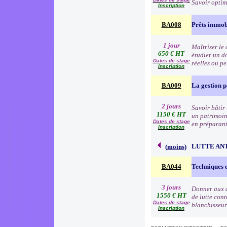
Savoir optim
Inscription
BA008
Prêts immob
1 jour
Maîtriser le 
650 € HT
étudier un d
Dates de stage
réelles ou p
Inscription
BA009
La gestion 
2 jours
Savoir bâtir 
1150 € HT
un patrimoine
Dates de stage
en préparant
Inscription
LUTTE AN
(
moins
)
BA044
Techniques e
3 jours
Donner aux a
1550 € HT
de lutte cont
Dates de stage
blanchisseur
Inscription