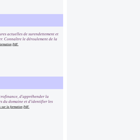
ures actuelles de surendettement et
er. Connaître le déroulement de la
formation
PdF.
icrofinance, d'appréhender la
s du domaine et d'identifier les
s sur la formation
PdF.