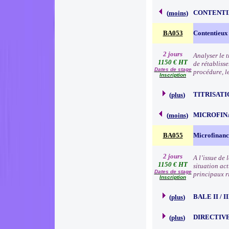
CONTENTI
(
moins
)
BA053
Contentieux
2 jours
Analyser le 
1150 € HT
de rétabliss
Dates de stage
procédure, l
Inscription
TITRISATI
(
plus
)
MICROFIN
(
moins
)
BA055
Microfinanc
2 jours
A l’issue de
1150 € HT
situation act
Dates de stage
principaux r
Inscription
BALE II / 
(
plus
)
DIRECTIVE
(
plus
)