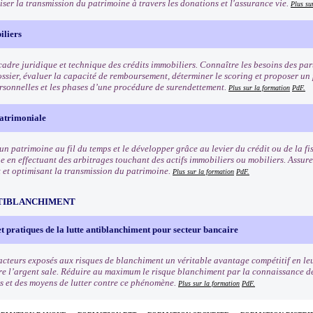
iser la transmission du patrimoine à travers les donations et l'assurance vie.
Plus su
iliers
cadre juridique et technique des crédits immobiliers. Connaître les besoins des part
ossier, évaluer la capacité de remboursement, déterminer le scoring et proposer un
ersonnelles et les phases d’une procédure de surendettement.
Plus sur la formation
PdF.
patrimoniale
un patrimoine au fil du temps et le développer grâce au levier du crédit ou de la fi
 en effectuant des arbitrages touchant des actifs immobiliers ou mobiliers. Assurer
 et optimisant la transmission du patrimoine.
Plus sur la formation
PdF.
TIBLANCHIMENT
t pratiques de la lutte antiblanchiment pour secteur bancaire
cteurs exposés aux risques de blanchiment un véritable avantage compétitif en leu
re l’argent sale. Réduire au maximum le risque blanchiment par la connaissance des 
s et des moyens de lutter contre ce phénomène.
Plus sur la formation
PdF.