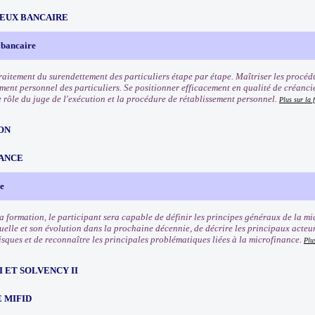
EUX BANCAIRE
 bancaire
traitement du surendettement des particuliers étape par étape. Maîtriser les procéd
ement personnel des particuliers. Se positionner efficacement en qualité de créanci
e rôle du juge de l'exécution et la procédure de rétablissement personnel.
Plus sur la 
ON
ANCE
e
 la formation, le participant sera capable de définir les principes généraux de la m
uelle et son évolution dans la prochaine décennie, de décrire les principaux acteur
isques et de reconnaître les principales problématiques liées à la microfinance.
Plu
III ET SOLVENCY II
 MIFID