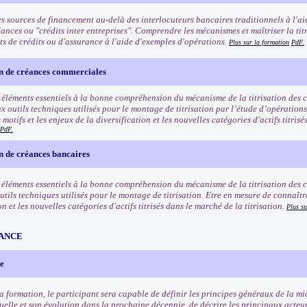
es sources de financement au-delà des interlocuteurs bancaires traditionnels à l'aid
ances ou "crédits inter entreprises". Comprendre les mécanismes et maîtriser la tit
ts de crédits ou d'assurance à l'aide d'exemples d'opérations.
Plus sur la formation
PdF.
on de créances commerciales
s éléments essentiels à la bonne compréhension du mécanisme de la titrisation des
x outils techniques utilisés pour le montage de titrisation par l’étude d’opérations
 motifs et les enjeux de la diversification et les nouvelles catégories d'actifs titris
PdF.
on de créances bancaires
s éléments essentiels à la bonne compréhension du mécanisme de la titrisation des 
tils techniques utilisés pour le montage de titrisation. Etre en mesure de connaître 
on et les nouvelles catégories d'actifs titrisés dans le marché de la titrisation.
Plus su
ANCE
e
 la formation, le participant sera capable de définir les principes généraux de la m
uelle et son évolution dans la prochaine décennie, de décrire les principaux acteur