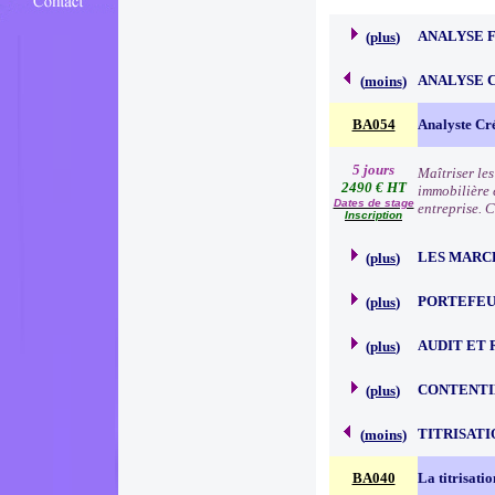
ANALYSE 
(
plus
)
ANALYSE 
(
moins
)
BA054
Analyste Cr
5 jours
Maîtriser le
2490 € HT
immobilière e
Dates de stage
entreprise. 
Inscription
LES MARC
(
plus
)
PORTEFEU
(
plus
)
AUDIT ET 
(
plus
)
CONTENTI
(
plus
)
TITRISATI
(
moins
)
BA040
La titrisatio