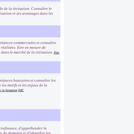
e de la titrisation. Connaître le
risation et ses avantages dans les
 créances commerciales et connaître
 réalisées. Etre en mesure de
és dans le marché de la titrisation.
Plus
créances bancaires et connaître les
les motifs et les enjeux de la
r la formation
PdF.
icrofinance, d'appréhender la
s du domaine et d'identifier les