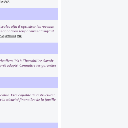
ion
PdF.
iscales afin d’optimiser les revenus.
es donations temporaires d’usufruit.
r la formation
PdF.
iculiers liés à l’immobilier. Savoir
 prêt adapté. Connaître les garanties
scalité. Etre capable de restructurer
 la sécurité financière de la famille