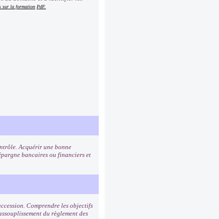
s sur la formation
PdF.
contrôle. Acquérir une bonne
pargne bancaires ou financiers et
succession. Comprendre les objectifs
 assouplissement du règlement des