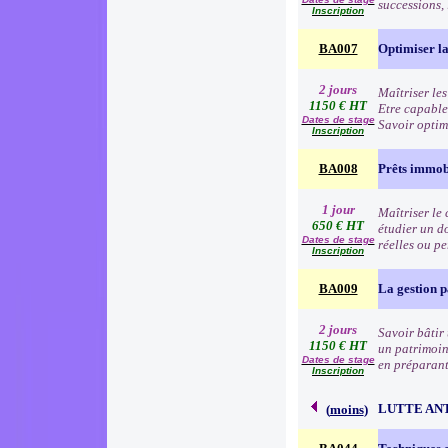
successions,
Inscription
BA007
Optimiser la 
2 jours
Maîtriser les
1150 € HT
Etre capable
Dates de stage
Savoir optim
Inscription
BA008
Prêts immob
1 jour
Maîtriser le 
650 € HT
étudier un d
Dates de stage
réelles ou p
Inscription
BA009
La gestion 
2 jours
Savoir bâtir 
1150 € HT
un patrimoine
Dates de stage
en préparant
Inscription
LUTTE AN
(
moins
)