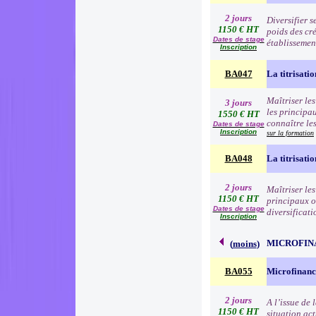
2 jours
Diversifier s
1150 € HT
poids des cré
Dates de stage
établissemen
Inscription
BA047
La titrisati
Maîtriser le
3 jours
les principau
1550 € HT
connaître les
Dates de stage
Inscription
sur la formation
BA048
La titrisati
2 jours
Maîtriser le
1150 € HT
principaux ou
Dates de stage
diversificati
Inscription
MICROFIN
(
moins
)
BA055
Microfinanc
2 jours
A l’issue de
1150 € HT
situation act