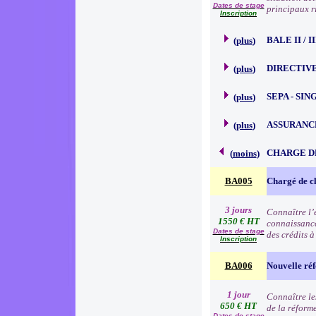
Dates de stage
principaux r
Inscription
BALE II / 
(
plus
)
DIRECTIVE
(
plus
)
SEPA - SI
(
plus
)
ASSURANC
(
plus
)
CHARGE D
(
moins
)
BA005
Chargé de cl
3 jours
Connaître l’e
1550 € HT
connaissance
Dates de stage
des crédits 
Inscription
BA006
Nouvelle réf
1 jour
Connaître les
650 € HT
de la réform
Dates de stage