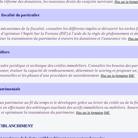
 la réforme des donations, les nouveaux droits du conjoint survivant.
Plus sur la format
fiscalité du particulier
 mécanismes de la fiscalité, connaître les différents impôts et découvrir les niches f
 d’optimiser l’Impôt Sur la Fortune (ISF) à l’aide de la règle de plafonnement et d
iser la transmission du patrimoine à travers les donations et l'assurance vie.
Plus su
iliers
cadre juridique et technique des crédits immobiliers. Connaître les besoins des part
ossier, évaluer la capacité de remboursement, déterminer le scoring et proposer un
ersonnelles et les phases d’une procédure de surendettement.
Plus sur la formation
PdF.
patrimoniale
un patrimoine au fil du temps et le développer grâce au levier du crédit ou de la fi
 en effectuant des arbitrages touchant des actifs immobiliers ou mobiliers. Assurer
 et optimisant la transmission du patrimoine.
Plus sur la formation
PdF.
TIBLANCHIMENT