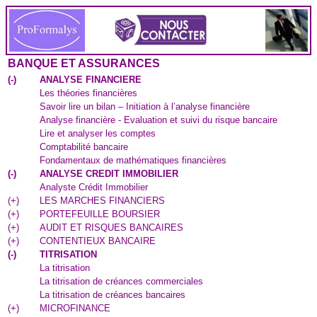
BANQUE ET ASSURANCES
(
-
)
ANALYSE FINANCIERE
Les théories financières
Savoir lire un bilan – Initiation à l’analyse financière
Analyse financière - Evaluation et suivi du risque bancaire
Lire et analyser les comptes
Comptabilité bancaire
Fondamentaux de mathématiques financières
(
-
)
ANALYSE CREDIT IMMOBILIER
Analyste Crédit Immobilier
(
+
)
LES MARCHES FINANCIERS
(
+
)
PORTEFEUILLE BOURSIER
(
+
)
AUDIT ET RISQUES BANCAIRES
(
+
)
CONTENTIEUX BANCAIRE
(
-
)
TITRISATION
La titrisation
La titrisation de créances commerciales
La titrisation de créances bancaires
(
+
)
MICROFINANCE