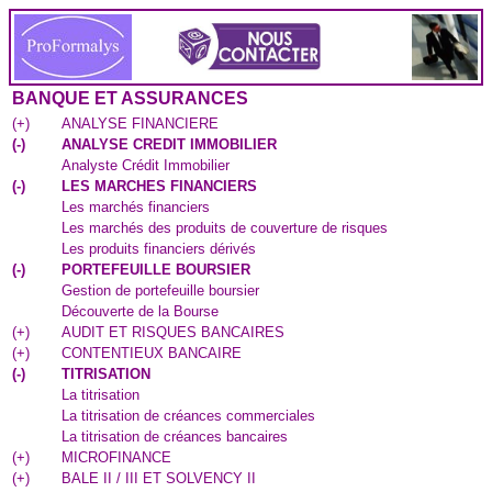
BANQUE ET ASSURANCES
(
+
)
ANALYSE FINANCIERE
(
-
)
ANALYSE CREDIT IMMOBILIER
Analyste Crédit Immobilier
(
-
)
LES MARCHES FINANCIERS
Les marchés financiers
Les marchés des produits de couverture de risques
Les produits financiers dérivés
(
-
)
PORTEFEUILLE BOURSIER
Gestion de portefeuille boursier
Découverte de la Bourse
(
+
)
AUDIT ET RISQUES BANCAIRES
(
+
)
CONTENTIEUX BANCAIRE
(
-
)
TITRISATION
La titrisation
La titrisation de créances commerciales
La titrisation de créances bancaires
(
+
)
MICROFINANCE
(
+
)
BALE II / III ET SOLVENCY II