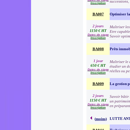
successions,
Inscription
BA007
Optimiser la 
2 jours
Maîtriser les
1150 € HT
Etre capable
Dates de stage
Savoir optim
Inscription
BA008
Prêts immob
1 jour
Maîtriser le 
650 € HT
étudier un d
Dates de stage
réelles ou p
Inscription
BA009
La gestion 
2 jours
Savoir bâtir 
1150 € HT
un patrimoine
Dates de stage
en préparant
Inscription
LUTTE AN
(
moins
)