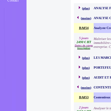
ANALYSE 
(
plus
)
ANALYSE 
(
moins
)
BA054
Analyste Cr
5 jours
Maîtriser le
2490 € HT
immobilière e
Dates de stage
entreprise. 
Inscription
LES MARC
(
plus
)
PORTEFEU
(
plus
)
AUDIT ET 
(
plus
)
CONTENTI
(
moins
)
BA053
Contentieux
2 jours
Analyser le 