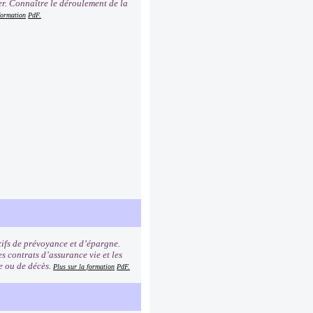
er. Connaître le déroulement de la
formation
PdF.
tifs de prévoyance et d’épargne.
s contrats d’assurance vie et les
ie ou de décès.
Plus sur la formation
PdF.