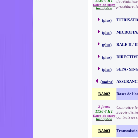
1150 € HT
de rétabliss
Dates de stage
procédure, l
Inscription
TITRISATI
(
plus
)
MICROFIN
(
plus
)
BALE II / 
(
plus
)
DIRECTIVE
(
plus
)
SEPA - SI
(
plus
)
ASSURANC
(
moins
)
BA002
Bases de l’a
2 jours
Connaître le
1150 € HT
Savoir distin
Dates de stage
contrats de c
Inscription
BA003
Transmission