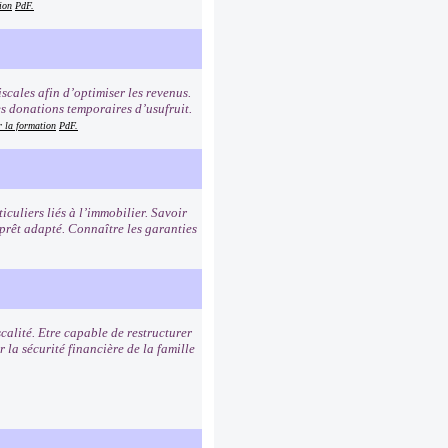
ion
PdF.
iscales afin d’optimiser les revenus.
es donations temporaires d’usufruit.
r la formation
PdF.
iculiers liés à l’immobilier. Savoir
 prêt adapté. Connaître les garanties
scalité. Etre capable de restructurer
 la sécurité financière de la famille