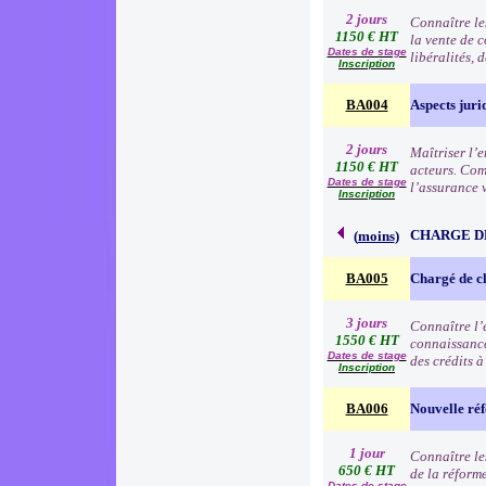
2 jours
Connaître les
1150 € HT
la vente de 
Dates de stage
libéralités, 
Inscription
BA004
Aspects juri
2 jours
Maîtriser l’e
1150 € HT
acteurs. Comp
Dates de stage
l’assurance 
Inscription
CHARGE D
(
moins
)
BA005
Chargé de cl
3 jours
Connaître l’e
1550 € HT
connaissance
Dates de stage
des crédits 
Inscription
BA006
Nouvelle réf
1 jour
Connaître les
650 € HT
de la réform
Dates de stage