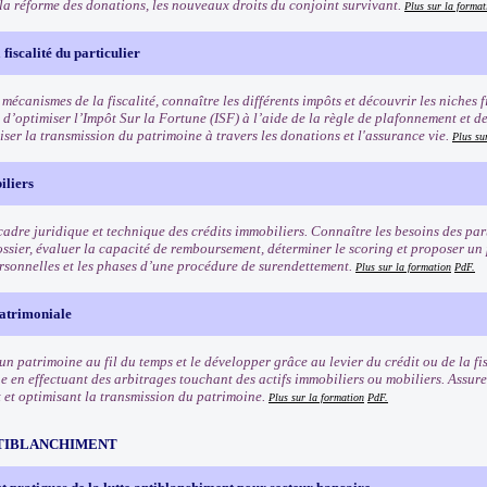
 la réforme des donations, les nouveaux droits du conjoint survivant.
Plus sur la format
fiscalité du particulier
 mécanismes de la fiscalité, connaître les différents impôts et découvrir les niches f
 d’optimiser l’Impôt Sur la Fortune (ISF) à l’aide de la règle de plafonnement et d
iser la transmission du patrimoine à travers les donations et l'assurance vie.
Plus su
iliers
cadre juridique et technique des crédits immobiliers. Connaître les besoins des part
ossier, évaluer la capacité de remboursement, déterminer le scoring et proposer un
ersonnelles et les phases d’une procédure de surendettement.
Plus sur la formation
PdF.
patrimoniale
un patrimoine au fil du temps et le développer grâce au levier du crédit ou de la fi
 en effectuant des arbitrages touchant des actifs immobiliers ou mobiliers. Assurer
 et optimisant la transmission du patrimoine.
Plus sur la formation
PdF.
TIBLANCHIMENT