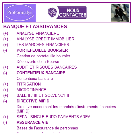
BANQUE ET ASSURANCES
(
+
)
ANALYSE FINANCIERE
(
+
)
ANALYSE CREDIT IMMOBILIER
(
+
)
LES MARCHES FINANCIERS
(
-
)
PORTEFEUILLE BOURSIER
Gestion de portefeuille boursier
Découverte de la Bourse
(
+
)
AUDIT ET RISQUES BANCAIRES
(
-
)
CONTENTIEUX BANCAIRE
Contentieux bancaire
(
+
)
TITRISATION
(
+
)
MICROFINANCE
(
+
)
BALE II / III ET SOLVENCY II
(
-
)
DIRECTIVE MIFID
Directive concernant les marchés d'instruments financiers
(MiFID)
(
+
)
SEPA - SINGLE EURO PAYMENTS AREA
(
-
)
ASSURANCE VIE
Bases de l’assurance de personnes