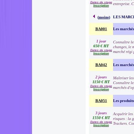
Dates de stage
entreprise. 
Inscription
LES MARC
(
moins
)
BA001
Les marchés
1 jour
Connaître le
650 € HT
changes, le 
Dates de stage
marché régi p
Inscription
BA042
Les marchés 
2 jours
Maîtriser les
1150 € HT
Connaître les
Dates de stage
marchés d'o
Inscription
BA051
Les produits
3 jours
Acquérir les 
1550 € HT
risques : la
Dates de stage
Trackers. Co
Inscription