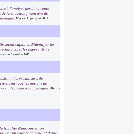
éder à l'analyse des documents,
t de la situation financière de
conomique.
Plus sur la formation
PdF.
ls soient capables d'identifier les
 techniques et les impératifs de
us sur la formation
PdF.
mposition des mécanismes de
iers ainsi que les notions de
 produits financiers classiques.
Plus sur
a fiscalité d'une opération
analyser un compte de résultat d'une