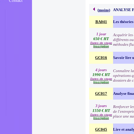
ANALYSE 
(
moins
)
BA041
Les théories
1 jour
Acquérir les
650 € HT
différents o
Dates de stage
méthodes flu
Inscription
GC016
Savoir lire u
4 jours
Connaître la 
1990 € HT
opérations q
Dates de stage
dossiers de c
Inscription
GC017
Analyse fina
3 jours
Renforcer les
1550 € HT
de l'entrepri
Dates de stage
place une su
Inscription
GC045
Lire et anal