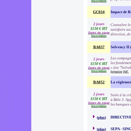
Inscription
GC034
Impact de B
2 jours
Connaître les
1150 € HT
satisfaire au
Dates de stage
direction, d
Inscription
BA037
Solvency II (
Les compagni
2 jours
les fondemen
1150 € HT
» (ou "Solva
Dates de stage
Inscription
formation
PdF.
BA052
La réglemen
2 jours
Suite à la c
1150 € HT
à Bâle 3. Ap
Dates de stage
les banques e
Inscription
DIRECTIVE
(
plus
)
SEPA - SI
(
plus
)