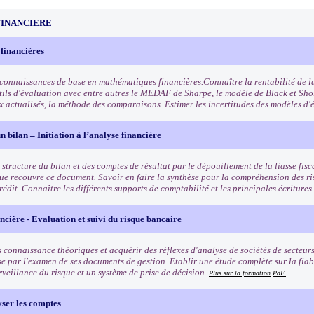
FINANCIERE
 financières
 connaissances de base en mathématiques financières.Connaître la rentabilité de la
utils d'évaluation avec entre autres le MEDAF de Sharpe, le modèle de Black et Sho
x actualisés, la méthode des comparaisons. Estimer les incertitudes des modèles d'
n bilan – Initiation à l’analyse financière
structure du bilan et des comptes de résultat par le dépouillement de la liasse fisca
ue recouvre ce document. Savoir en faire la synthèse pour la compréhension des ris
rédit. Connaître les différents supports de comptabilité et les principales écritures
ncière - Evaluation et suivi du risque bancaire
 connaissance théoriques et acquérir des réflexes d'analyse de sociétés de secteurs
se par l'examen de ses documents de gestion. Etablir une étude complète sur la fiab
rveillance du risque et un système de prise de décision.
Plus sur la formation
PdF.
yser les comptes