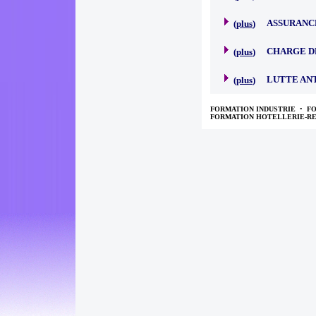
ASSURANC
(
plus
)
CHARGE D
(
plus
)
LUTTE AN
(
plus
)
FORMATION INDUSTRIE
•
F
FORMATION HOTELLERIE-R