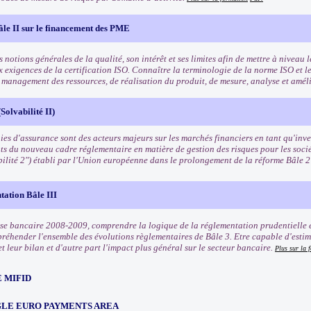
âle II sur le financement des PME
 notions générales de la qualité, son intérêt et ses limites afin de mettre à niveau l
x exigences de la certification ISO. Connaître la terminologie de la norme ISO et l
e management des ressources, de réalisation du produit, de mesure, analyse et amél
Solvabilité II)
es d'assurance sont des acteurs majeurs sur les marchés financiers en tant qu'inves
ts du nouveau cadre réglementaire en matière de gestion des risques pour les soci
bilité 2") établi par l'Union européenne dans le prolongement de la réforme Bâle 
tation Bâle III
rise bancaire 2008-2009, comprendre la logique de la réglementation prudentielle e
préhender l'ensemble des évolutions règlementaires de Bâle 3. Etre capable d'estim
t leur bilan et d'autre part l'impact plus général sur le secteur bancaire.
Plus sur la 
 MIFID
NGLE EURO PAYMENTS AREA