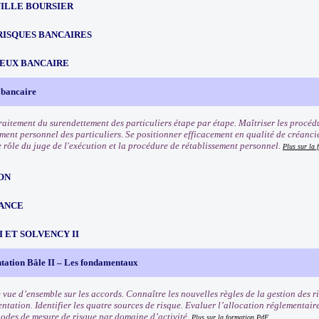
ILLE BOURSIER
RISQUES BANCAIRES
EUX BANCAIRE
 bancaire
traitement du surendettement des particuliers étape par étape. Maîtriser les procéd
ement personnel des particuliers. Se positionner efficacement en qualité de créanci
e rôle du juge de l'exécution et la procédure de rétablissement personnel.
Plus sur la 
ON
ANCE
III ET SOLVENCY II
tation Bâle II – Les fondamentaux
 vue d’ensemble sur les accords. Connaître les nouvelles règles de la gestion des ri
ntation. Identifier les quatre sources de risque. Evaluer l’allocation réglementair
odes de mesure de risque par domaine d’activité.
Plus sur la formation
PdF.