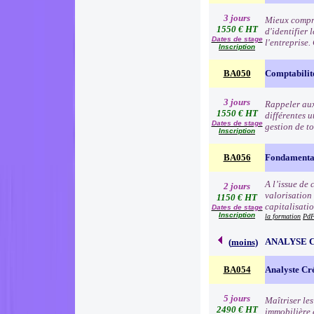
3 jours
Mieux compre
1550 € HT
d'identifier 
Dates de stage
l'entreprise
Inscription
BA050
Comptabilit
3 jours
Rappeler aux 
1550 € HT
différentes u
Dates de stage
gestion de to
Inscription
BA056
Fondamentau
A l’issue de
2 jours
valorisation
1150 € HT
capitalisati
Dates de stage
Inscription
la formation
PdF
ANALYSE 
(
moins
)
BA054
Analyste Cr
5 jours
Maîtriser le
2490 € HT
immobilière e