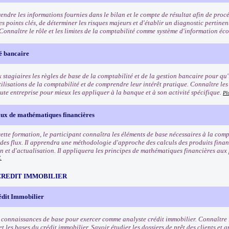
ndre les informations fournies dans le bilan et le compte de résultat afin de proc
les points clés, de déterminer les risques majeurs et d'établir un diagnostic pertinen
. Connaître le rôle et les limites de la comptabilité comme système d'information é
é bancaire
stagiaires les règles de base de la comptabilité et de la gestion bancaire pour qu'i
tilisations de la comptabilité et de comprendre leur intérêt pratique. Connaître les
ute entreprise pour mieux les appliquer à la banque et à son activité spécifique.
Pl
x de mathématiques financières
 cette formation, le participant connaîtra les éléments de base nécessaires à la co
 des flux. Il apprendra une méthodologie d'approche des calculs des produits financ
on et d'actualisation. Il appliquera les principes de mathématiques financières aux
.
CREDIT IMMOBILIER
édit Immobilier
s connaissances de base pour exercer comme analyste crédit immobilier. Connaître l
t les bases du crédit immobilier. Savoir étudier les dossiers de prêt des clients et 