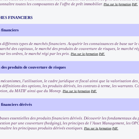
Connaître toutes les composantes de l'offre de prêt immobilier.
Plus sur la formation
PdF.
HES FINANCIERS
 financiers
s différents types de marchés financiers. Acquérir les connaissances de base sur l
marché des capitaux, le marché des produits de couverture de risques, le marché rég
ar les ordres, le marché régi par les prix.
Plus sur la formation
PdF.
des produits de couverture de risques
 mécanismes, l'utilisation, le cadre juridique et fiscal ainsi que la valorisation de
 définitions des options, les produits dérivés, les contrats à terme, les warrants.
ption, du MATIF ainsi que du Monep.
Plus sur la formation
PdF.
 financiers dérivés
bases essentielles des produits financiers dérivés. Découvrir les fondamentaux du p
 gestion par une couverture (hedging), les principes de l’Asset Management, les OPC
nnaître les principaux produits dérivés exotiques.
Plus sur la formation
PdF.