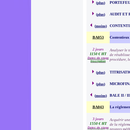
PORTEFEU
(
plus
)
AUDIT ET 
(
plus
)
CONTENTI
(
moins
)
BA053
Contentieux
2 jours
Analyser le 
1150 € HT
de rétabliss
Dates de stage
procédure, l
Inscription
TITRISATI
(
plus
)
MICROFIN
(
plus
)
BALE II / 
(
moins
)
BA043
La réglemen
3 jours
Acquérir une
1550 € HT
de la régleme
Dates de stage
propres méth