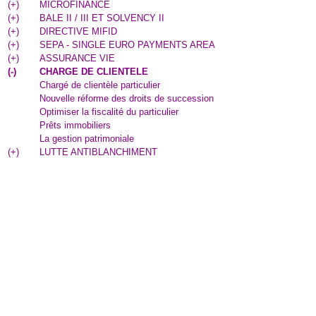
(
+
)
MICROFINANCE
(
+
)
BALE II / III ET SOLVENCY II
(
+
)
DIRECTIVE MIFID
(
+
)
SEPA - SINGLE EURO PAYMENTS AREA
(
+
)
ASSURANCE VIE
(
-
)
CHARGE DE CLIENTELE
Chargé de clientèle particulier
Nouvelle réforme des droits de succession
Optimiser la fiscalité du particulier
Prêts immobiliers
La gestion patrimoniale
(
+
)
LUTTE ANTIBLANCHIMENT