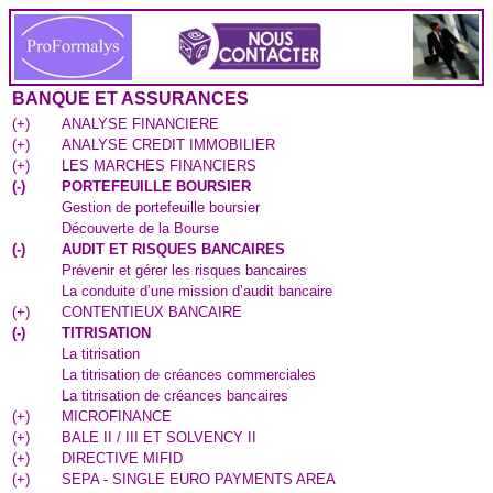
BANQUE ET ASSURANCES
(
+
)
ANALYSE FINANCIERE
(
+
)
ANALYSE CREDIT IMMOBILIER
(
+
)
LES MARCHES FINANCIERS
(
-
)
PORTEFEUILLE BOURSIER
Gestion de portefeuille boursier
Découverte de la Bourse
(
-
)
AUDIT ET RISQUES BANCAIRES
Prévenir et gérer les risques bancaires
La conduite d’une mission d’audit bancaire
(
+
)
CONTENTIEUX BANCAIRE
(
-
)
TITRISATION
La titrisation
La titrisation de créances commerciales
La titrisation de créances bancaires
(
+
)
MICROFINANCE
(
+
)
BALE II / III ET SOLVENCY II
(
+
)
DIRECTIVE MIFID
(
+
)
SEPA - SINGLE EURO PAYMENTS AREA