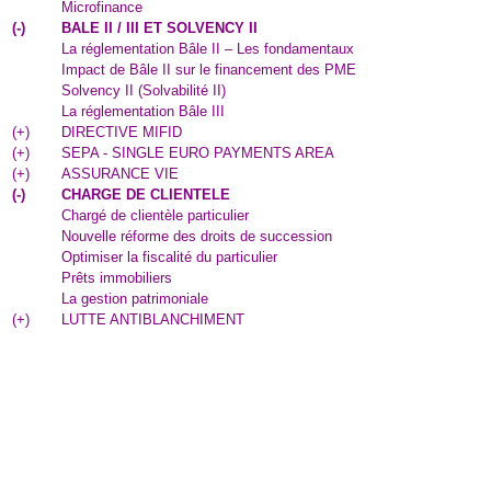
Microfinance
(
-
)
BALE II / III ET SOLVENCY II
La réglementation Bâle II – Les fondamentaux
Impact de Bâle II sur le financement des PME
Solvency II (Solvabilité II)
La réglementation Bâle III
(
+
)
DIRECTIVE MIFID
(
+
)
SEPA - SINGLE EURO PAYMENTS AREA
(
+
)
ASSURANCE VIE
(
-
)
CHARGE DE CLIENTELE
Chargé de clientèle particulier
Nouvelle réforme des droits de succession
Optimiser la fiscalité du particulier
Prêts immobiliers
La gestion patrimoniale
(
+
)
LUTTE ANTIBLANCHIMENT