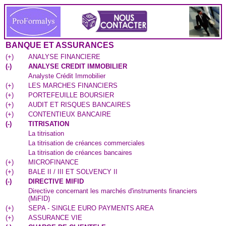
BANQUE ET ASSURANCES
(
+
)
ANALYSE FINANCIERE
(
-
)
ANALYSE CREDIT IMMOBILIER
Analyste Crédit Immobilier
(
+
)
LES MARCHES FINANCIERS
(
+
)
PORTEFEUILLE BOURSIER
(
+
)
AUDIT ET RISQUES BANCAIRES
(
+
)
CONTENTIEUX BANCAIRE
(
-
)
TITRISATION
La titrisation
La titrisation de créances commerciales
La titrisation de créances bancaires
(
+
)
MICROFINANCE
(
+
)
BALE II / III ET SOLVENCY II
(
-
)
DIRECTIVE MIFID
Directive concernant les marchés d'instruments financiers
(MiFID)
(
+
)
SEPA - SINGLE EURO PAYMENTS AREA
(
+
)
ASSURANCE VIE