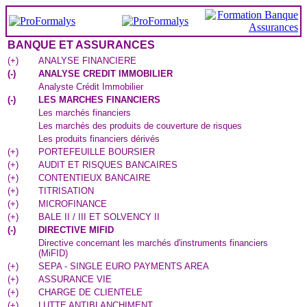
BANQUE ET ASSURANCES
(
+
)
ANALYSE FINANCIERE
(
-
)
ANALYSE CREDIT IMMOBILIER
Analyste Crédit Immobilier
(
-
)
LES MARCHES FINANCIERS
Les marchés financiers
Les marchés des produits de couverture de risques
Les produits financiers dérivés
(
+
)
PORTEFEUILLE BOURSIER
(
+
)
AUDIT ET RISQUES BANCAIRES
(
+
)
CONTENTIEUX BANCAIRE
(
+
)
TITRISATION
(
+
)
MICROFINANCE
(
+
)
BALE II / III ET SOLVENCY II
(
-
)
DIRECTIVE MIFID
Directive concernant les marchés d'instruments financiers
(MiFID)
(
+
)
SEPA - SINGLE EURO PAYMENTS AREA
(
+
)
ASSURANCE VIE
(
+
)
CHARGE DE CLIENTELE
(
+
)
LUTTE ANTIBLANCHIMENT