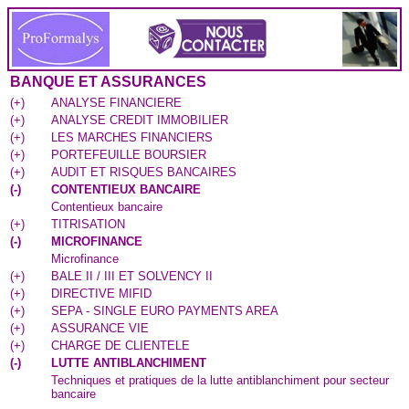
BANQUE ET ASSURANCES
(
+
)
ANALYSE FINANCIERE
(
+
)
ANALYSE CREDIT IMMOBILIER
(
+
)
LES MARCHES FINANCIERS
(
+
)
PORTEFEUILLE BOURSIER
(
+
)
AUDIT ET RISQUES BANCAIRES
(
-
)
CONTENTIEUX BANCAIRE
Contentieux bancaire
(
+
)
TITRISATION
(
-
)
MICROFINANCE
Microfinance
(
+
)
BALE II / III ET SOLVENCY II
(
+
)
DIRECTIVE MIFID
(
+
)
SEPA - SINGLE EURO PAYMENTS AREA
(
+
)
ASSURANCE VIE
(
+
)
CHARGE DE CLIENTELE
(
-
)
LUTTE ANTIBLANCHIMENT
Techniques et pratiques de la lutte antiblanchiment pour secteur
bancaire